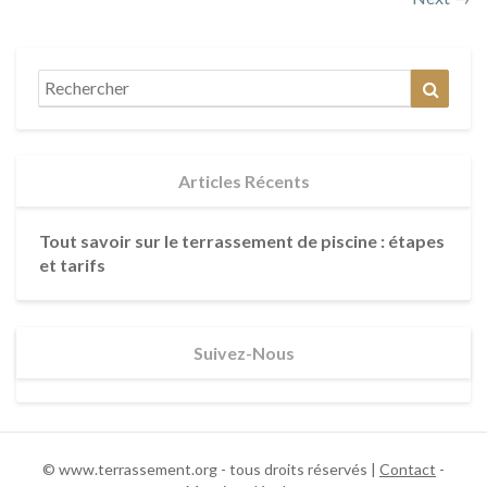
Search
Reche
for:
Articles Récents
Tout savoir sur le terrassement de piscine : étapes
et tarifs
Suivez-Nous
© www.terrassement.org - tous droits réservés |
Contact
-