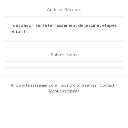
n
Articles Récents
N
o
Tout savoir sur le terrassement de piscine : étapes
u
et tarifs
v
e
l
l
Suivez-Nous
e
-
A
q
u
© www.terrassement.org - tous droits réservés |
Contact
-
i
Mentions légales
t
a
i
n
e