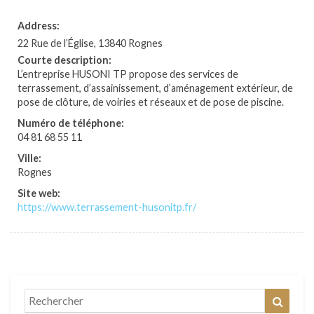
Address:
22 Rue de l’Église, 13840 Rognes
Courte description:
L’entreprise HUSONI TP propose des services de
terrassement, d’assainissement, d’aménagement extérieur, de
pose de clôture, de voiries et réseaux et de pose de piscine.
Numéro de téléphone:
04 81 68 55 11
Ville:
Rognes
Site web:
https://www.terrassement-husonitp.fr/
Search
Reche
for: